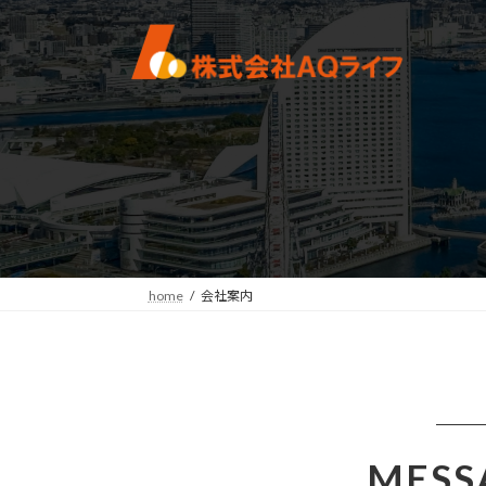
コ
ナ
ン
ビ
テ
ゲ
ン
ー
ツ
シ
へ
ョ
ス
ン
キ
に
ッ
移
プ
動
home
会社案内
MESS